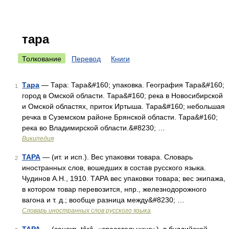
тара
Толкование
Перевод
Книги
Тара
— Тара: Тара&#160; упаковка. География Тара&#160;
1
город в Омской области. Тара&#160; река в Новосибирской
и Омской областях, приток Иртыша. Тара&#160; небольшая
речка в Суземском районе Брянской области. Тара&#160;
река во Владимирской области.&#8230; …
Википедия
ТАРА
— (ит. и исп.). Вес упаковки товара. Словарь
2
иностранных слов, вошедших в состав русского языка.
Чудинов А.Н., 1910. ТАРА вес упаковки товара; вес экипажа,
в котором товар перевозится, нпр., железнодорожного
вагона и т. д.; вообще разница между&#8230; …
Словарь иностранных слов русского языка