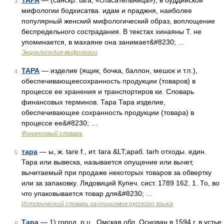
ТАРА
— (санскр. târâ, «спасательница»), в буддийской
3
мифологии бодхисатва. идам и праджня, наиболее
популярный женский мифологический образ, воплощение
беспредельного сострадания. В текстах хинаяны Т. не
упоминается, в махаяне она занимает&#8230; …
Энциклопедия мифологии
ТАРА
— изделие (ящик, бочка, баллон, мешок и т.п.),
4
обеспечивающеесохранность продукции (товаров) в
процессе ее хранения и транспортиров ки. Словарь
финансовых терминов. Тара Тара изделие,
обеспечивающее сохранность продукции (товара) в
процессе ее&#8230; …
Финансовый словарь
тара
— ы, ж. tare f., ит. tara &LT;араб. tarh отходы. един.
5
Тара или вывеска, называется опущение или вычет,
вычитаемый при продаже некоторых товаров за обвертку
или за запаковку. Лядовиций Купеч. сист. 1789 162. 1. То, во
что упаковывается товар для&#8230; …
Исторический словарь галлицизмов русского языка
Тара
— 1) город, р.ц., Омская обл. Основан в 1594 г. в устье
6