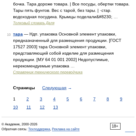
бочка. Тара дороже товара. | Все посуды, обертки товара.
Тары пять фунтов. Вес с тарой, без тары. | ·стар.
водоходная посудина. Крымцы поделали&#8230; …
Толковый словарь Даля
тара
— Ндп. упаковка Основной элемент упаковки,
10
предназначенный для размещения продукции. [ГОСТ
17527 2003] тара Основной элемент упаковки,
представляющий собой изделие для размещения
продукции. [МУ 64 01 001 2002] Недопустимые,
нерекомендуемые упаковка …
Справочник технического переводчика
Страницы
Следующая
→
1
2
3
4
5
6
7
8
9
10
11
12
13
© Академик, 2000-2026
18+
Обратная связь:
Техподдержка
,
Реклама на сайте