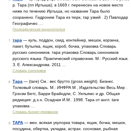
р. Тара (пп Иртыша); в 1669 г. перенесен на новое место
ниже по течению Иртыша, но название Тара было
сохранено. Гидроним Тара из тюрк, тар узкий . 2) Павлодар
Географичес …
Географическая энциклопедия
тара
— куль, поддон, скид, контейнер, мешок, корзина,
7
пакет, бутылка, ящик, короб, бочка, упаковка Словарь
русских синонимов. тара упаковка Словарь синонимов
русского языка. Практический справочник. М.: Русский язык.
З. Е. Александрова. 2011 …
Словарь синонимов
Тара
— (tare) См.: вес брутто (gross weight). Бизнес.
8
Толковый словарь. М.: ИНФРА М , Издательство Весь Мир .
Грэхэм Бетс, Барри Брайндли, С. Уильямс и др. Общая
редакция: д.э.н. Осадчая И.М.. 1998. Тара от англ. tare
упаковка …
Словарь бизнес-терминов
ТАРА
— жен. всякая укупорка товара, ящик, бочка, мешок,
9
посудина, обертка, укладка; астрах. сосновая, рыбная